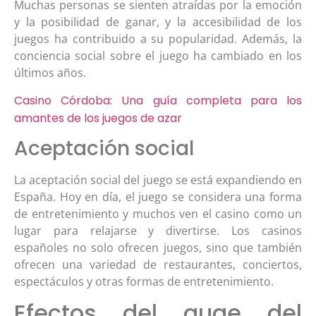
Muchas personas se sienten atraídas por la emoción
y la posibilidad de ganar, y la accesibilidad de los
juegos ha contribuido a su popularidad. Además, la
conciencia social sobre el juego ha cambiado en los
últimos años.
Casino Córdoba: Una guía completa para los
amantes de los juegos de azar
Aceptación social
La aceptación social del juego se está expandiendo en
España. Hoy en día, el juego se considera una forma
de entretenimiento y muchos ven el casino como un
lugar para relajarse y divertirse. Los casinos
españoles no solo ofrecen juegos, sino que también
ofrecen una variedad de restaurantes, conciertos,
espectáculos y otras formas de entretenimiento.
Efectos del auge del