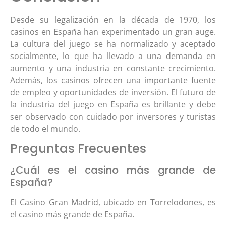
Desde su legalización en la década de 1970, los
casinos en España han experimentado un gran auge.
La cultura del juego se ha normalizado y aceptado
socialmente, lo que ha llevado a una demanda en
aumento y una industria en constante crecimiento.
Además, los casinos ofrecen una importante fuente
de empleo y oportunidades de inversión. El futuro de
la industria del juego en España es brillante y debe
ser observado con cuidado por inversores y turistas
de todo el mundo.
Preguntas Frecuentes
¿Cuál es el casino más grande de
España?
El Casino Gran Madrid, ubicado en Torrelodones, es
el casino más grande de España.