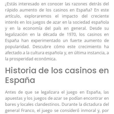
¿Estás interesado en conocer las razones detrás del
rápido aumento de los casinos en España? En este
artículo, exploraremos el impacto del creciente
interés en los juegos de azar en la sociedad española
y en la economía del país en general. Desde su
legalización en la década de 1970, los casinos en
España han experimentado un fuerte aumento de
popularidad. Descubre cómo este crecimiento ha
afectado a la cultura española y, en última instancia, a
la prosperidad económica.
Historia de los casinos en
España
Antes de que se legalizara el juego en España, las
apuestas y los juegos de azar se podían encontrar en
bares y locales clandestinos. Durante la dictadura del
general Franco, el juego se consideró inmoral y, por