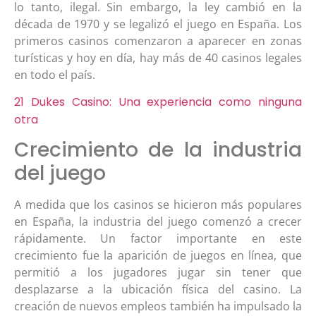
lo tanto, ilegal. Sin embargo, la ley cambió en la
década de 1970 y se legalizó el juego en España. Los
primeros casinos comenzaron a aparecer en zonas
turísticas y hoy en día, hay más de 40 casinos legales
en todo el país.
21 Dukes Casino: Una experiencia como ninguna
otra
Crecimiento de la industria
del juego
A medida que los casinos se hicieron más populares
en España, la industria del juego comenzó a crecer
rápidamente. Un factor importante en este
crecimiento fue la aparición de juegos en línea, que
permitió a los jugadores jugar sin tener que
desplazarse a la ubicación física del casino. La
creación de nuevos empleos también ha impulsado la