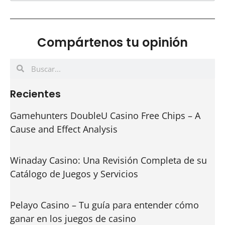
Compártenos tu opinión
Recientes
Gamehunters DoubleU Casino Free Chips – A
Cause and Effect Analysis
Winaday Casino: Una Revisión Completa de su
Catálogo de Juegos y Servicios
Pelayo Casino – Tu guía para entender cómo
ganar en los juegos de casino