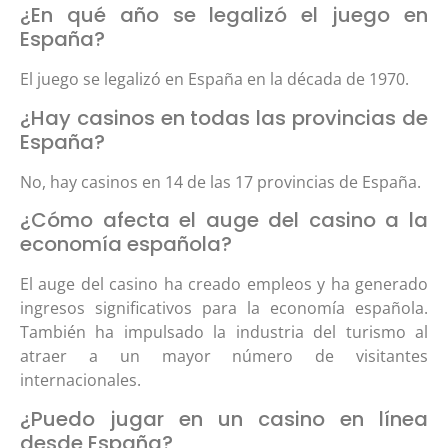
¿En qué año se legalizó el juego en
España?
El juego se legalizó en España en la década de 1970.
¿Hay casinos en todas las provincias de
España?
No, hay casinos en 14 de las 17 provincias de España.
¿Cómo afecta el auge del casino a la
economía española?
El auge del casino ha creado empleos y ha generado
ingresos significativos para la economía española.
También ha impulsado la industria del turismo al
atraer a un mayor número de visitantes
internacionales.
¿Puedo jugar en un casino en línea
desde España?