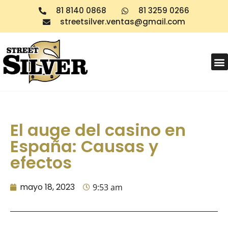
81 8140 0868
81 3259 0266
streetsilver.ventas@gmail.com
Products search
El auge del casino en
España: Causas y
efectos
mayo 18, 2023
9:53 am