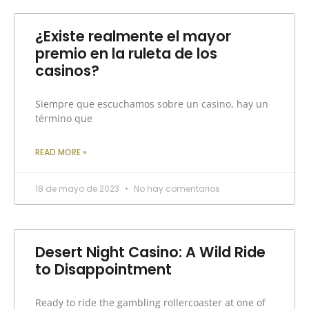
¿Existe realmente el mayor
premio en la ruleta de los
casinos?
Siempre que escuchamos sobre un casino, hay un
término que
READ MORE »
18 de mayo de 2023
No hay comentarios
Desert Night Casino: A Wild Ride
to Disappointment
Ready to ride the gambling rollercoaster at one of