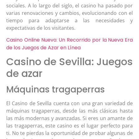
sociales. A lo largo del siglo, el casino ha pasado por
varias renovaciones y cambios, evolucionando con el
tiempo para adaptarse a las necesidades y
expectativas de los visitantes.
Casino Online Nuevo: Un Recorrido por la Nueva Era
de los Juegos de Azar en Línea
Casino de Sevilla: Juegos
de azar
Máquinas tragaperras
El Casino de Sevilla cuenta con una gran variedad de
máquinas tragaperras, desde las más clásicas hasta
las más modernas y avanzadas. Si eres un amante de
las tragaperras, este casino es el lugar perfecto para
ti. No te pierdas la oportunidad de probar algunas de