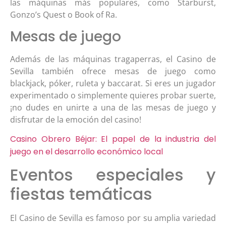
las máquinas más populares, como Starburst,
Gonzo’s Quest o Book of Ra.
Mesas de juego
Además de las máquinas tragaperras, el Casino de
Sevilla también ofrece mesas de juego como
blackjack, póker, ruleta y baccarat. Si eres un jugador
experimentado o simplemente quieres probar suerte,
¡no dudes en unirte a una de las mesas de juego y
disfrutar de la emoción del casino!
Casino Obrero Béjar: El papel de la industria del
juego en el desarrollo económico local
Eventos especiales y
fiestas temáticas
El Casino de Sevilla es famoso por su amplia variedad