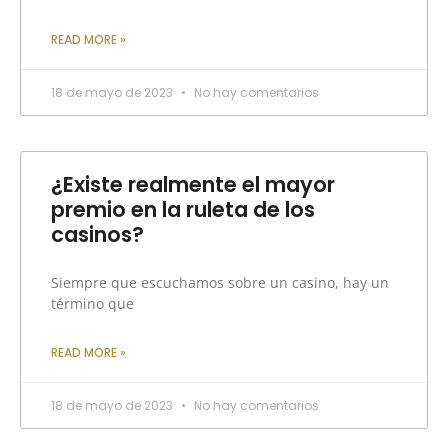
READ MORE »
18 de mayo de 2023
No hay comentarios
¿Existe realmente el mayor
premio en la ruleta de los
casinos?
Siempre que escuchamos sobre un casino, hay un
término que
READ MORE »
18 de mayo de 2023
No hay comentarios