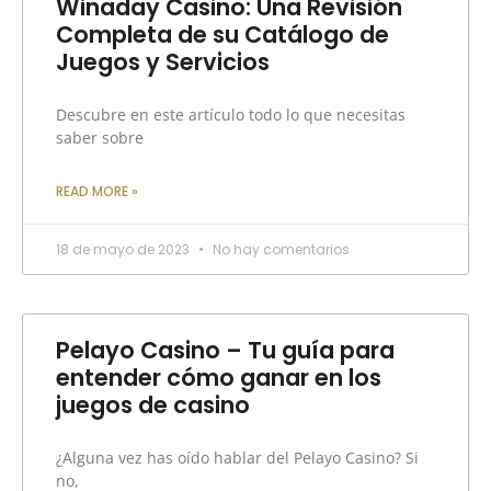
Winaday Casino: Una Revisión
Completa de su Catálogo de
Juegos y Servicios
Descubre en este artículo todo lo que necesitas
saber sobre
READ MORE »
18 de mayo de 2023
No hay comentarios
Pelayo Casino – Tu guía para
entender cómo ganar en los
juegos de casino
¿Alguna vez has oído hablar del Pelayo Casino? Si
no,