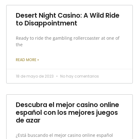
Desert Night Casino: A Wild Ride
to Disappointment
Ready to ride the gambling rollercoaster at one of
the
READ MORE »
18 de mayo de 2023
No hay comentarios
Descubra el mejor casino online
español con los mejores juegos
de azar
¿Está buscando el mejor casino online español