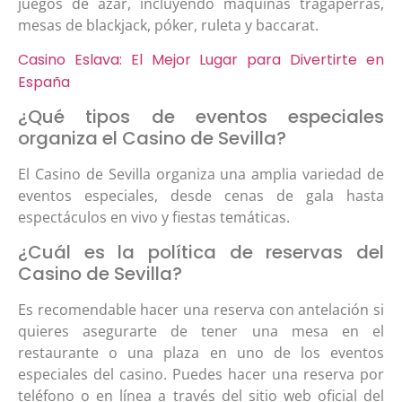
juegos de azar, incluyendo máquinas tragaperras,
mesas de blackjack, póker, ruleta y baccarat.
Casino Eslava: El Mejor Lugar para Divertirte en
España
¿Qué tipos de eventos especiales
organiza el Casino de Sevilla?
El Casino de Sevilla organiza una amplia variedad de
eventos especiales, desde cenas de gala hasta
espectáculos en vivo y fiestas temáticas.
¿Cuál es la política de reservas del
Casino de Sevilla?
Es recomendable hacer una reserva con antelación si
quieres asegurarte de tener una mesa en el
restaurante o una plaza en uno de los eventos
especiales del casino. Puedes hacer una reserva por
teléfono o en línea a través del sitio web oficial del