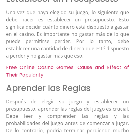
Una vez que haya elegido su juego, lo siguiente que
debe hacer es establecer un presupuesto. Esto
significa decidir cuánto dinero está dispuesto a gastar
en el casino. Es importante no gastar más de lo que
puede permitirse perder. Por lo tanto, debe
establecer una cantidad de dinero que esté dispuesto
a perder y no gastar más que eso.
Free Online Casino Games: Cause and Effect of
Their Popularity
Aprender las Reglas
Después de elegir su juego y establecer un
presupuesto, aprender las reglas del juego es crucial.
Debe leer y comprender las reglas y las
probabilidades del juego antes de comenzar a jugar.
De lo contrario, podría terminar perdiendo mucho