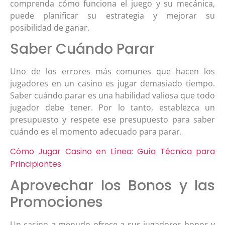
comprenda cómo funciona el juego y su mecánica,
puede planificar su estrategia y mejorar su
posibilidad de ganar.
Saber Cuándo Parar
Uno de los errores más comunes que hacen los
jugadores en un casino es jugar demasiado tiempo.
Saber cuándo parar es una habilidad valiosa que todo
jugador debe tener. Por lo tanto, establezca un
presupuesto y respete ese presupuesto para saber
cuándo es el momento adecuado para parar.
Cómo Jugar Casino en Línea: Guía Técnica para
Principiantes
Aprovechar los Bonos y las
Promociones
Un casino a menudo ofrece a sus jugadores bonos y