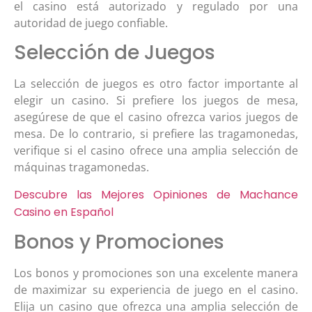
el casino está autorizado y regulado por una
autoridad de juego confiable.
Selección de Juegos
La selección de juegos es otro factor importante al
elegir un casino. Si prefiere los juegos de mesa,
asegúrese de que el casino ofrezca varios juegos de
mesa. De lo contrario, si prefiere las tragamonedas,
verifique si el casino ofrece una amplia selección de
máquinas tragamonedas.
Descubre las Mejores Opiniones de Machance
Casino en Español
Bonos y Promociones
Los bonos y promociones son una excelente manera
de maximizar su experiencia de juego en el casino.
Elija un casino que ofrezca una amplia selección de