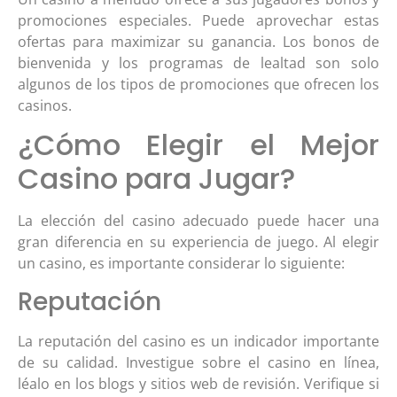
promociones especiales. Puede aprovechar estas
ofertas para maximizar su ganancia. Los bonos de
bienvenida y los programas de lealtad son solo
algunos de los tipos de promociones que ofrecen los
casinos.
¿Cómo Elegir el Mejor
Casino para Jugar?
La elección del casino adecuado puede hacer una
gran diferencia en su experiencia de juego. Al elegir
un casino, es importante considerar lo siguiente:
Reputación
La reputación del casino es un indicador importante
de su calidad. Investigue sobre el casino en línea,
léalo en los blogs y sitios web de revisión. Verifique si