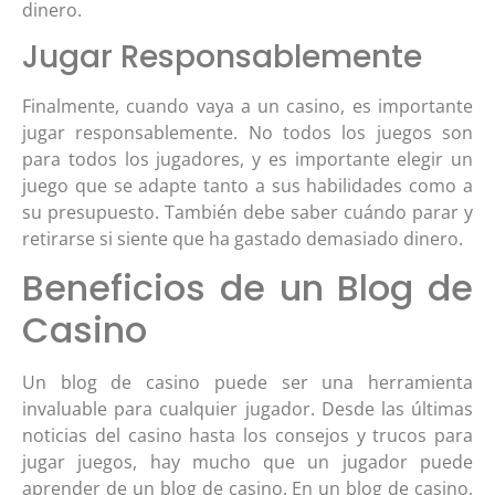
dinero.
Jugar Responsablemente
Finalmente, cuando vaya a un casino, es importante
jugar responsablemente. No todos los juegos son
para todos los jugadores, y es importante elegir un
juego que se adapte tanto a sus habilidades como a
su presupuesto. También debe saber cuándo parar y
retirarse si siente que ha gastado demasiado dinero.
Beneficios de un Blog de
Casino
Un blog de casino puede ser una herramienta
invaluable para cualquier jugador. Desde las últimas
noticias del casino hasta los consejos y trucos para
jugar juegos, hay mucho que un jugador puede
aprender de un blog de casino. En un blog de casino,