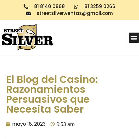
81 8140 0868
81 3259 0266
streetsilver.ventas@gmail.com
Products search
El Blog del Casino:
Razonamientos
Persuasivos que
Necesita Saber
mayo 18, 2023
9:53 am