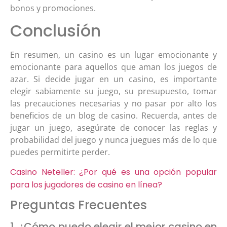
bonos y promociones.
Conclusión
En resumen, un casino es un lugar emocionante y
emocionante para aquellos que aman los juegos de
azar. Si decide jugar en un casino, es importante
elegir sabiamente su juego, su presupuesto, tomar
las precauciones necesarias y no pasar por alto los
beneficios de un blog de casino. Recuerda, antes de
jugar un juego, asegúrate de conocer las reglas y
probabilidad del juego y nunca juegues más de lo que
puedes permitirte perder.
Casino Neteller: ¿Por qué es una opción popular
para los jugadores de casino en línea?
Preguntas Frecuentes
1. ¿Cómo puedo elegir el mejor casino en