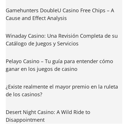
Gamehunters DoubleU Casino Free Chips – A
Cause and Effect Analysis
Winaday Casino: Una Revisión Completa de su
Catálogo de Juegos y Servicios
Pelayo Casino – Tu guía para entender cómo
ganar en los juegos de casino
¿Existe realmente el mayor premio en la ruleta
de los casinos?
Desert Night Casino: A Wild Ride to
Disappointment