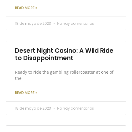
READ MORE »
18 de mayo de 2023
No hay comentarios
Desert Night Casino: A Wild Ride
to Disappointment
Ready to ride the gambling rollercoaster at one of
the
READ MORE »
18 de mayo de 2023
No hay comentarios