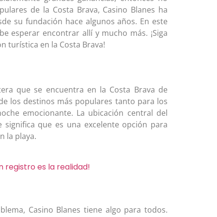
ulares de la Costa Brava, Casino Blanes ha
esde su fundación hace algunos años. En este
ebe esperar encontrar allí y mucho más. ¡Siga
turística en la Costa Brava!
tera que se encuentra en la Costa Brava de
 de los destinos más populares tanto para los
oche emocionante. La ubicación central del
e significa que es una excelente opción para
 la playa.
 registro es la realidad!
lema, Casino Blanes tiene algo para todos.