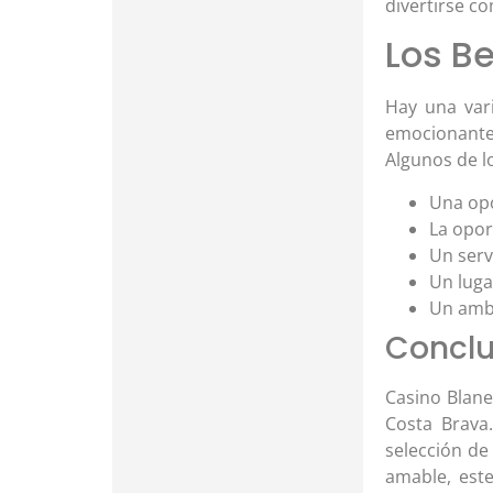
divertirse c
Los B
Hay una var
emocionante
Algunos de lo
Una opo
La opor
Un serv
Un lugar
Un ambi
Conclu
Casino Blan
Costa Brava
selección de
amable, este