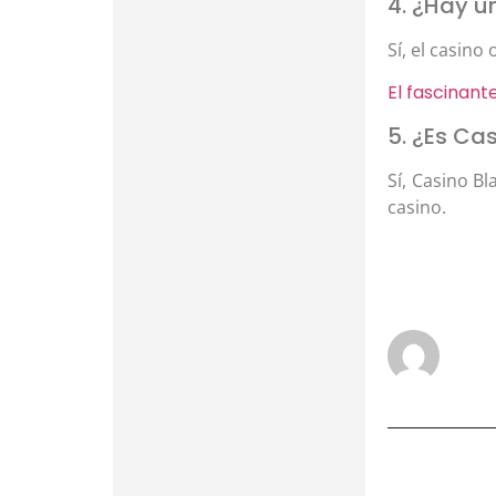
4. ¿Hay u
Sí, el casino
El fascinant
5. ¿Es Ca
Sí, Casino B
casino.