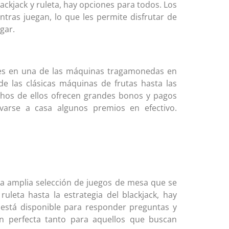
kjack y ruleta, hay opciones para todos. Los
tras juegan, lo que les permite disfrutar de
gar.
des en una de las máquinas tragamonedas en
 las clásicas máquinas de frutas hasta las
hos de ellos ofrecen grandes bonos y pagos
evarse a casa algunos premios en efectivo.
na amplia selección de juegos de mesa que se
uleta hasta la estrategia del blackjack, hay
está disponible para responder preguntas y
ón perfecta tanto para aquellos que buscan