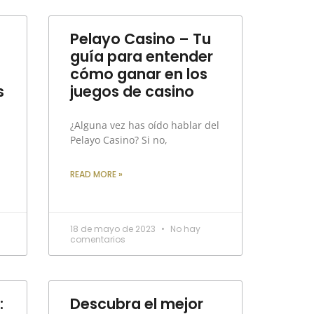
Pelayo Casino – Tu
guía para entender
cómo ganar en los
s
juegos de casino
¿Alguna vez has oído hablar del
Pelayo Casino? Si no,
READ MORE »
18 de mayo de 2023
No hay
comentarios
:
Descubra el mejor