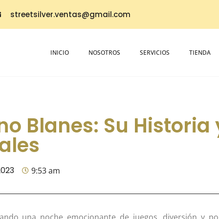
streetsilver.ventas@gmail.com
INICIO
NOSOTROS
SERVICIOS
TIENDA
no Blanes: Su Historia 
ales
2023
9:53 am
cando una noche emocionante de juegos, diversión y po