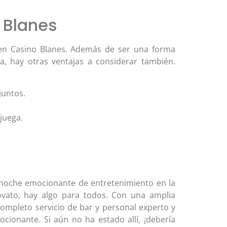
 Blanes
en Casino Blanes. Además de ser una forma
, hay otras ventajas a considerar también.
juntos.
juega.
 noche emocionante de entretenimiento en la
vato, hay algo para todos. Con una amplia
mpleto servicio de bar y personal experto y
cionante. Si aún no ha estado allí, ¡debería