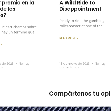
 premio en la
A Wild Ride to
 de los
Disappointment
os?
Ready to ride the gambling
rollercoaster at one of the
que escuchamos sobre
, hay un término que
READ MORE »
 »
o de 2023
No hay
18 de mayo de 2023
No hay
os
comentarios
Compártenos tu opi