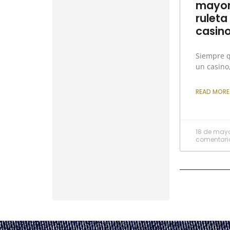
mayor
ruleta
casin
Siempre 
un casino
READ MORE
18 de may
comentari