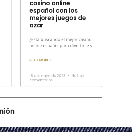
casino online
español con los
mejores juegos de
azar
¿Está buscando el mejor casino
online español para divertirse y
READ MORE »
18 de mayo de 2023
No hay
comentarios
nión