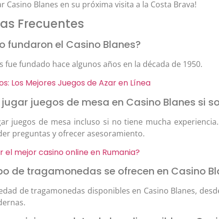
ar Casino Blanes en su próxima visita a la Costa Brava!
as Frecuentes
o fundaron el Casino Blanes?
s fue fundado hace algunos años en la década de 1950.
s: Los Mejores Juegos de Azar en Línea
 jugar juegos de mesa en Casino Blanes si so
gar juegos de mesa incluso si no tiene mucha experiencia.
er preguntas y ofrecer asesoramiento.
r el mejor casino online en Rumania?
ipo de tragamonedas se ofrecen en Casino B
iedad de tragamonedas disponibles en Casino Blanes, des
dernas.