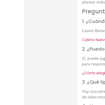
planear visit
Pregunt
1. ¿Cuánd
Casino Blane
Casino Nuevo
2. ¿Puedo
Sí, puede ju
para respond
¿Cómo elegi
3. ¿Qué t
Hay una var
de video mo