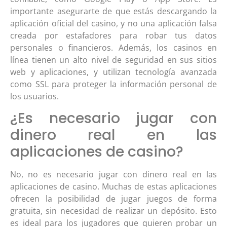
importante asegurarte de que estás descargando la
aplicación oficial del casino, y no una aplicación falsa
creada por estafadores para robar tus datos
personales o financieros. Además, los casinos en
línea tienen un alto nivel de seguridad en sus sitios
web y aplicaciones, y utilizan tecnología avanzada
como SSL para proteger la información personal de
los usuarios.
¿Es necesario jugar con
dinero real en las
aplicaciones de casino?
No, no es necesario jugar con dinero real en las
aplicaciones de casino. Muchas de estas aplicaciones
ofrecen la posibilidad de jugar juegos de forma
gratuita, sin necesidad de realizar un depósito. Esto
es ideal para los jugadores que quieren probar un