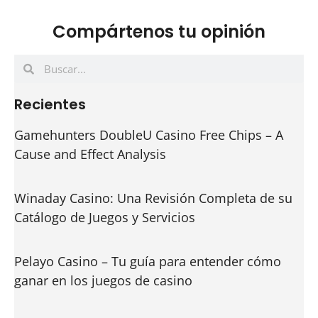
Compártenos tu opinión
Recientes
Gamehunters DoubleU Casino Free Chips – A
Cause and Effect Analysis
Winaday Casino: Una Revisión Completa de su
Catálogo de Juegos y Servicios
Pelayo Casino – Tu guía para entender cómo
ganar en los juegos de casino