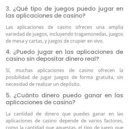
3. ¿Qué tipo de juegos puedo jugar en
las aplicaciones de casino?
Las aplicaciones de casino ofrecen una amplia
variedad de juegos, incluyendo tragamonedas, juegos
de mesa y cartas, y juegos de crupier en vivo.
4. ¿Puedo jugar en las aplicaciones de
casino sin depositar dinero real?
Sí, muchas aplicaciones de casino ofrecen la
posibilidad de jugar juegos de forma gratuita, sin
necesidad de realizar un depósito.
5. ¿Cuánto dinero puedo ganar en las
aplicaciones de casino?
La cantidad de dinero que puedes ganar en las
aplicaciones de casino depende de varios factores,
como la cantidad que apuestas, el tipo de juego que