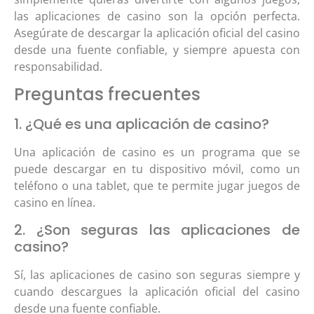
las aplicaciones de casino son la opción perfecta.
Asegúrate de descargar la aplicación oficial del casino
desde una fuente confiable, y siempre apuesta con
responsabilidad.
Preguntas frecuentes
1. ¿Qué es una aplicación de casino?
Una aplicación de casino es un programa que se
puede descargar en tu dispositivo móvil, como un
teléfono o una tablet, que te permite jugar juegos de
casino en línea.
2. ¿Son seguras las aplicaciones de
casino?
Sí, las aplicaciones de casino son seguras siempre y
cuando descargues la aplicación oficial del casino
desde una fuente confiable.