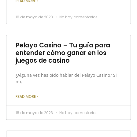
READ MORE »
18 de mayo de 2023
No hay comentarios
Pelayo Casino – Tu guía para
entender cómo ganar en los
juegos de casino
¿Alguna vez has oído hablar del Pelayo Casino? Si
no,
READ MORE »
18 de mayo de 2023
No hay comentarios