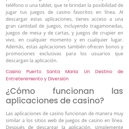
teléfono o una tablet, que te brindan la posibilidad de
jugar tus juegos de casino favoritos en línea. Al
descargar estas aplicaciones, tienes acceso a una
gran cantidad de juegos, incluyendo tragamonedas,
juegos de mesa y de cartas, y juegos de crupier en
vivo, en cualquier momento y en cualquier lugar.
Además, estas aplicaciones también ofrecen bonos y
promociones exclusivas para los usuarios que
descargan la aplicación.
Casino Puerto Santa Maria: Un Destino de
Entretenimiento y Diversión
¿Cómo funcionan las
aplicaciones de casino?
Las aplicaciones de casino funcionan de manera muy
similar a los sitios web de juegos de casino en línea.
Después de descargar la aplicación, simplemente