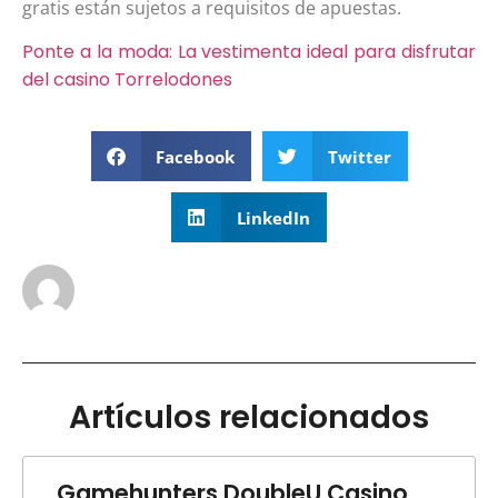
gratis están sujetos a requisitos de apuestas.
Ponte a la moda: La vestimenta ideal para disfrutar
del casino Torrelodones
Facebook
Twitter
LinkedIn
Artículos relacionados
Gamehunters DoubleU Casino