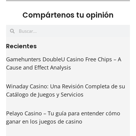
Compártenos tu opinión
Recientes
Gamehunters DoubleU Casino Free Chips – A
Cause and Effect Analysis
Winaday Casino: Una Revisión Completa de su
Catálogo de Juegos y Servicios
Pelayo Casino – Tu guía para entender cómo
ganar en los juegos de casino