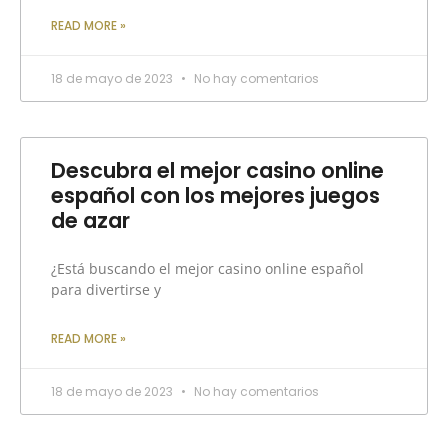
READ MORE »
18 de mayo de 2023
No hay comentarios
Descubra el mejor casino online
español con los mejores juegos
de azar
¿Está buscando el mejor casino online español
para divertirse y
READ MORE »
18 de mayo de 2023
No hay comentarios