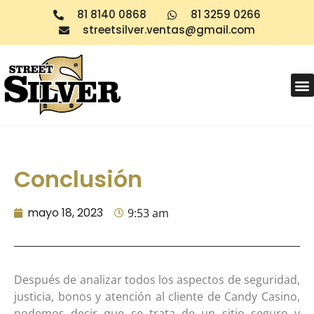
81 8140 0868
81 3259 0266
streetsilver.ventas@gmail.com
Products search
Conclusión
mayo 18, 2023
9:53 am
Después de analizar todos los aspectos de seguridad,
justicia, bonos y atención al cliente de Candy Casino,
podemos decir que se trata de un sitio seguro y