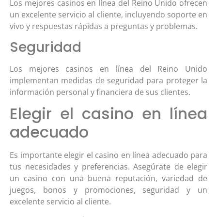
Los mejores casinos en línea del Reino Unido ofrecen
un excelente servicio al cliente, incluyendo soporte en
vivo y respuestas rápidas a preguntas y problemas.
Seguridad
Los mejores casinos en línea del Reino Unido
implementan medidas de seguridad para proteger la
información personal y financiera de sus clientes.
Elegir el casino en línea
adecuado
Es importante elegir el casino en línea adecuado para
tus necesidades y preferencias. Asegúrate de elegir
un casino con una buena reputación, variedad de
juegos, bonos y promociones, seguridad y un
excelente servicio al cliente.