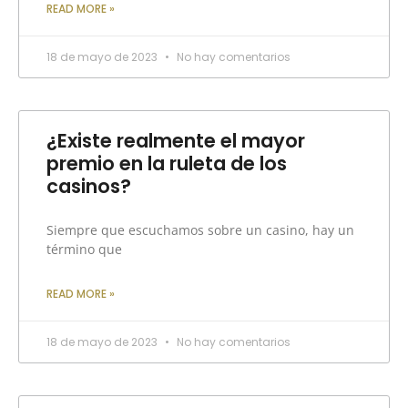
READ MORE »
18 de mayo de 2023
No hay comentarios
¿Existe realmente el mayor
premio en la ruleta de los
casinos?
Siempre que escuchamos sobre un casino, hay un
término que
READ MORE »
18 de mayo de 2023
No hay comentarios