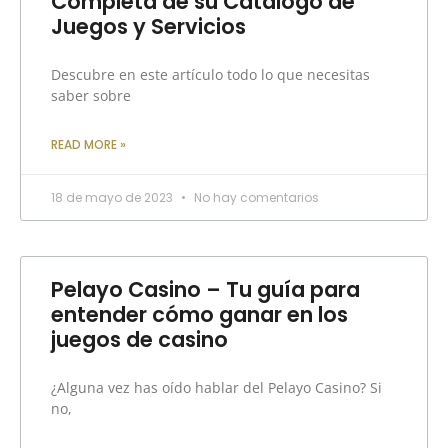
Completa de su Catálogo de
Juegos y Servicios
Descubre en este artículo todo lo que necesitas
saber sobre
READ MORE »
18 de mayo de 2023
No hay comentarios
Pelayo Casino – Tu guía para
entender cómo ganar en los
juegos de casino
¿Alguna vez has oído hablar del Pelayo Casino? Si
no,