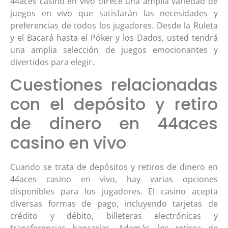
44aces casino en vivo ofrece una amplia variedad de
juegos en vivo que satisfarán las necesidades y
preferencias de todos los jugadores. Desde la Ruleta
y el Bacará hasta el Póker y los Dados, usted tendrá
una amplia selección de juegos emocionantes y
divertidos para elegir.
Cuestiones relacionadas
con el depósito y retiro
de dinero en 44aces
casino en vivo
Cuando se trata de depósitos y retiros de dinero en
44aces casino en vivo, hay varias opciones
disponibles para los jugadores. El casino acepta
diversas formas de pago, incluyendo tarjetas de
crédito y débito, billeteras electrónicas y
transferencias bancarias. Además, los retiros de