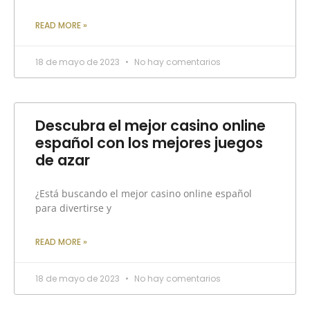
READ MORE »
18 de mayo de 2023
No hay comentarios
Descubra el mejor casino online
español con los mejores juegos
de azar
¿Está buscando el mejor casino online español
para divertirse y
READ MORE »
18 de mayo de 2023
No hay comentarios