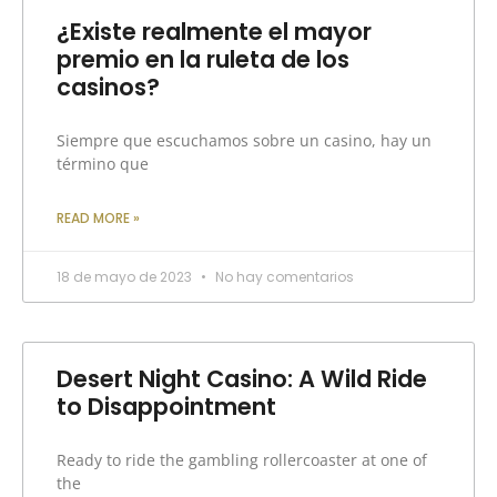
¿Existe realmente el mayor
premio en la ruleta de los
casinos?
Siempre que escuchamos sobre un casino, hay un
término que
READ MORE »
18 de mayo de 2023
No hay comentarios
Desert Night Casino: A Wild Ride
to Disappointment
Ready to ride the gambling rollercoaster at one of
the