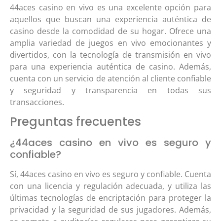
44aces casino en vivo es una excelente opción para
aquellos que buscan una experiencia auténtica de
casino desde la comodidad de su hogar. Ofrece una
amplia variedad de juegos en vivo emocionantes y
divertidos, con la tecnología de transmisión en vivo
para una experiencia auténtica de casino. Además,
cuenta con un servicio de atención al cliente confiable
y seguridad y transparencia en todas sus
transacciones.
Preguntas frecuentes
¿44aces casino en vivo es seguro y
confiable?
Sí, 44aces casino en vivo es seguro y confiable. Cuenta
con una licencia y regulación adecuada, y utiliza las
últimas tecnologías de encriptación para proteger la
privacidad y la seguridad de sus jugadores. Además,