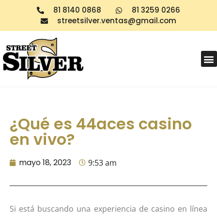
81 8140 0868
81 3259 0266
streetsilver.ventas@gmail.com
Products search
¿Qué es 44aces casino
en vivo?
mayo 18, 2023
9:53 am
Si está buscando una experiencia de casino en línea