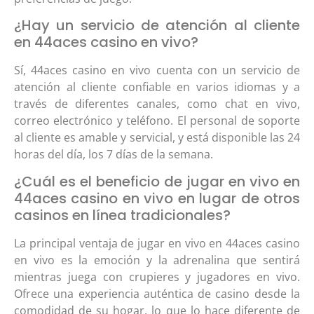
¿Hay un servicio de atención al cliente
en 44aces casino en vivo?
Sí, 44aces casino en vivo cuenta con un servicio de
atención al cliente confiable en varios idiomas y a
través de diferentes canales, como chat en vivo,
correo electrónico y teléfono. El personal de soporte
al cliente es amable y servicial, y está disponible las 24
horas del día, los 7 días de la semana.
¿Cuál es el beneficio de jugar en vivo en
44aces casino en vivo en lugar de otros
casinos en línea tradicionales?
La principal ventaja de jugar en vivo en 44aces casino
en vivo es la emoción y la adrenalina que sentirá
mientras juega con crupieres y jugadores en vivo.
Ofrece una experiencia auténtica de casino desde la
comodidad de su hogar, lo que lo hace diferente de