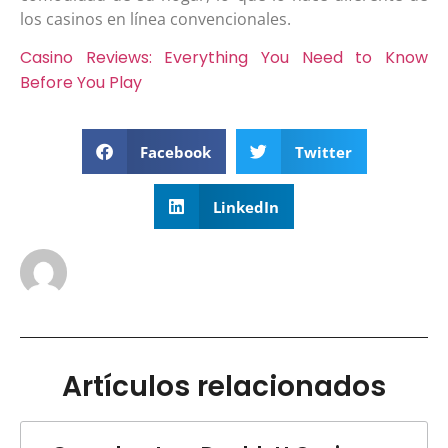
los casinos en línea convencionales.
Casino Reviews: Everything You Need to Know
Before You Play
Facebook
Twitter
LinkedIn
Artículos relacionados