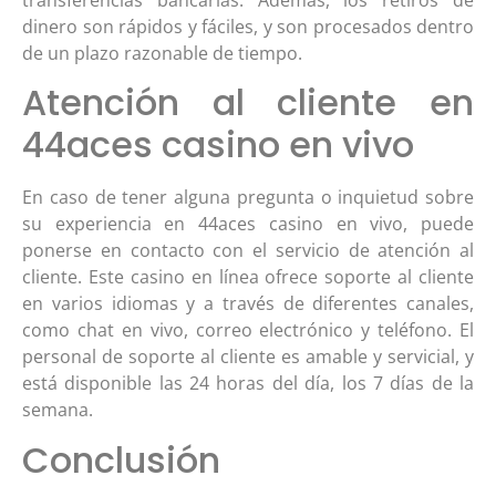
dinero son rápidos y fáciles, y son procesados dentro
de un plazo razonable de tiempo.
Atención al cliente en
44aces casino en vivo
En caso de tener alguna pregunta o inquietud sobre
su experiencia en 44aces casino en vivo, puede
ponerse en contacto con el servicio de atención al
cliente. Este casino en línea ofrece soporte al cliente
en varios idiomas y a través de diferentes canales,
como chat en vivo, correo electrónico y teléfono. El
personal de soporte al cliente es amable y servicial, y
está disponible las 24 horas del día, los 7 días de la
semana.
Conclusión