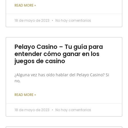
READ MORE »
18 de mayo de 2023
No hay comentarios
Pelayo Casino – Tu guía para
entender cómo ganar en los
juegos de casino
¿Alguna vez has oído hablar del Pelayo Casino? Si
no,
READ MORE »
18 de mayo de 2023
No hay comentarios