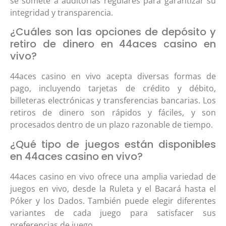
se somete a auditorías regulares para garantizar su
integridad y transparencia.
¿Cuáles son las opciones de depósito y
retiro de dinero en 44aces casino en
vivo?
44aces casino en vivo acepta diversas formas de
pago, incluyendo tarjetas de crédito y débito,
billeteras electrónicas y transferencias bancarias. Los
retiros de dinero son rápidos y fáciles, y son
procesados dentro de un plazo razonable de tiempo.
¿Qué tipo de juegos están disponibles
en 44aces casino en vivo?
44aces casino en vivo ofrece una amplia variedad de
juegos en vivo, desde la Ruleta y el Bacará hasta el
Póker y los Dados. También puede elegir diferentes
variantes de cada juego para satisfacer sus
preferencias de juego.