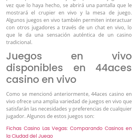
vez que lo haya hecho, se abrirá una pantalla que le
mostrará el crupier en vivo y la mesa de juego.
Algunos juegos en vivo también permiten interactuar
con otros jugadores a través de un chat en vivo, lo
que le da una sensación auténtica de un casino
tradicional.
Juegos en vivo
disponibles en 44aces
casino en vivo
Como se mencionó anteriormente, 44aces casino en
vivo ofrece una amplia variedad de juegos en vivo que
satisfarán las necesidades y preferencias de cualquier
jugador. Algunos de estos juegos son:
Fichas Casino Las Vegas: Comparando Casinos en
la Ciudad del Juego